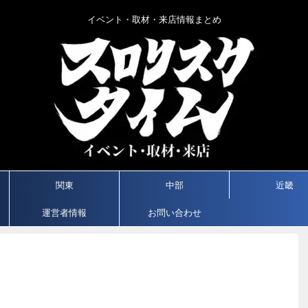
イベント・取材・来店情報まとめ
関東
中部
近畿
運営者情報
お問い合わせ