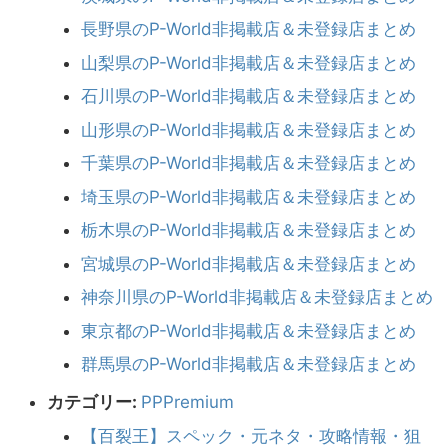
長野県のP-World非掲載店＆未登録店まとめ
山梨県のP-World非掲載店＆未登録店まとめ
石川県のP-World非掲載店＆未登録店まとめ
山形県のP-World非掲載店＆未登録店まとめ
千葉県のP-World非掲載店＆未登録店まとめ
埼玉県のP-World非掲載店＆未登録店まとめ
栃木県のP-World非掲載店＆未登録店まとめ
宮城県のP-World非掲載店＆未登録店まとめ
神奈川県のP-World非掲載店＆未登録店まとめ
東京都のP-World非掲載店＆未登録店まとめ
群馬県のP-World非掲載店＆未登録店まとめ
カテゴリー:
PPPremium
【百裂王】スペック・元ネタ・攻略情報・狙