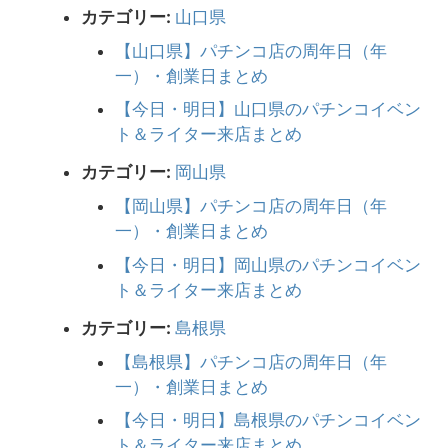
カテゴリー:
山口県
【山口県】パチンコ店の周年日（年
一）・創業日まとめ
【今日・明日】山口県のパチンコイベン
ト＆ライター来店まとめ
カテゴリー:
岡山県
【岡山県】パチンコ店の周年日（年
一）・創業日まとめ
【今日・明日】岡山県のパチンコイベン
ト＆ライター来店まとめ
カテゴリー:
島根県
【島根県】パチンコ店の周年日（年
一）・創業日まとめ
【今日・明日】島根県のパチンコイベン
ト＆ライター来店まとめ