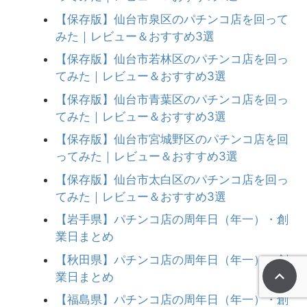
【保存版】仙台市泉区のパチンコ店を回って
みた｜レビュー＆おすすめ3選
【保存版】仙台市若林区のパチンコ店を回っ
てみた｜レビュー＆おすすめ3選
【保存版】仙台市青葉区のパチンコ店を回っ
てみた｜レビュー＆おすすめ3選
【保存版】仙台市宮城野区のパチンコ店を回
ってみた｜レビュー＆おすすめ3選
【保存版】仙台市太白区のパチンコ店を回っ
てみた｜レビュー＆おすすめ3選
【岩手県】パチンコ店の周年日（年一）・創
業日まとめ
【秋田県】パチンコ店の周年日（年一）・創
業日まとめ
【福島県】パチンコ店の周年日（年一）・創