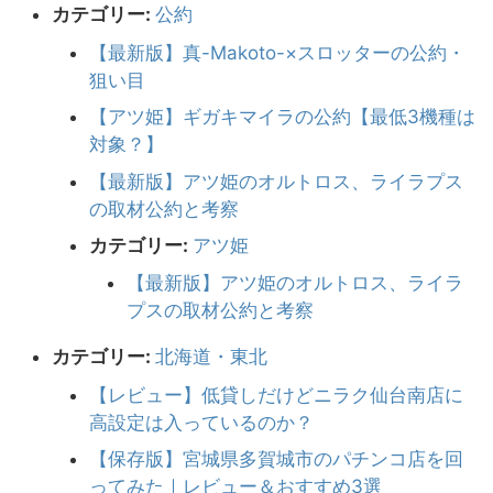
カテゴリー:
公約
【最新版】真-Makoto-×スロッターの公約・
狙い目
【アツ姫】ギガキマイラの公約【最低3機種は
対象？】
【最新版】アツ姫のオルトロス、ライラプス
の取材公約と考察
カテゴリー:
アツ姫
【最新版】アツ姫のオルトロス、ライラ
プスの取材公約と考察
カテゴリー:
北海道・東北
【レビュー】低貸しだけどニラク仙台南店に
高設定は入っているのか？
【保存版】宮城県多賀城市のパチンコ店を回
ってみた｜レビュー＆おすすめ3選