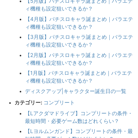
【5月版】パチスロキャラ誕まとめ｜バラエテ
ィ機種も設定狙いできるか？
【4月版】パチスロキャラ誕まとめ｜バラエテ
ィ機種も設定狙いできるか？
【3月版】パチスロキャラ誕まとめ｜バラエテ
ィ機種も設定狙いできるか？
【2月版】パチスロキャラ誕まとめ｜バラエテ
ィ機種も設定狙いできるか？
【1月版】パチスロキャラ誕まとめ｜バラエテ
ィ機種も設定狙いできるか？
ディスクアップ|キャラクター誕生日の一覧
カテゴリー:
コンプリート
【Lアクダマドライブ】コンプリートの条件・
最短時間・必要ゲーム数はどれくらい？
【Lヨルムンガンド】コンプリートの条件・最