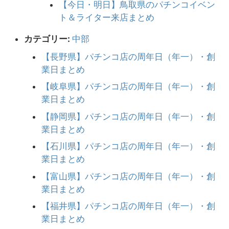
【今日・明日】鳥取県のパチンコイベン
ト＆ライター来店まとめ
カテゴリー:
中部
【長野県】パチンコ店の周年日（年一）・創
業日まとめ
【岐阜県】パチンコ店の周年日（年一）・創
業日まとめ
【静岡県】パチンコ店の周年日（年一）・創
業日まとめ
【石川県】パチンコ店の周年日（年一）・創
業日まとめ
【富山県】パチンコ店の周年日（年一）・創
業日まとめ
【福井県】パチンコ店の周年日（年一）・創
業日まとめ