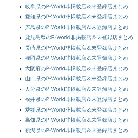
岐阜県のP-World非掲載店＆未登録店まとめ
愛知県のP-World非掲載店＆未登録店まとめ
広島県のP-World非掲載店＆未登録店まとめ
鹿児島県のP-World非掲載店＆未登録店まとめ
長崎県のP-World非掲載店＆未登録店まとめ
福岡県のP-World非掲載店＆未登録店まとめ
大阪府のP-World非掲載店＆未登録店まとめ
山口県のP-World非掲載店＆未登録店まとめ
大分県のP-World非掲載店＆未登録店まとめ
福井県のP-World非掲載店＆未登録店まとめ
愛媛県のP-World非掲載店＆未登録店まとめ
高知県のP-World非掲載店＆未登録店まとめ
新潟県のP-World非掲載店＆未登録店まとめ