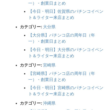
一）・創業日まとめ
【今日・明日】佐賀県のパチンコイベン
ト＆ライター来店まとめ
カテゴリー:
大分県
【大分県】パチンコ店の周年日（年
一）・創業日まとめ
【今日・明日】大分県のパチンコイベン
ト＆ライター来店まとめ
カテゴリー:
宮崎県
【宮崎県】パチンコ店の周年日（年
一）・創業日まとめ
【今日・明日】宮崎県のパチンコイベン
ト＆ライター来店まとめ
カテゴリー:
沖縄県