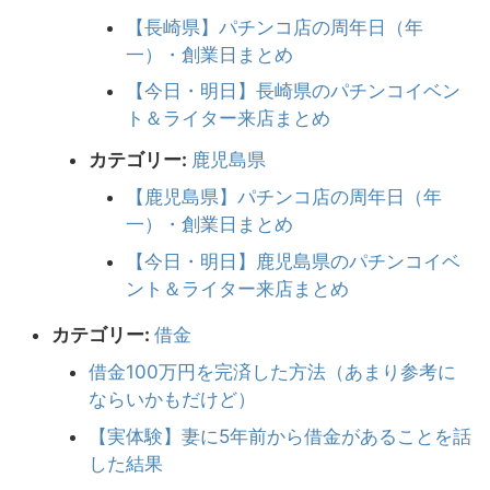
【長崎県】パチンコ店の周年日（年
一）・創業日まとめ
【今日・明日】長崎県のパチンコイベン
ト＆ライター来店まとめ
カテゴリー:
鹿児島県
【鹿児島県】パチンコ店の周年日（年
一）・創業日まとめ
【今日・明日】鹿児島県のパチンコイベ
ント＆ライター来店まとめ
カテゴリー:
借金
借金100万円を完済した方法（あまり参考に
ならいかもだけど）
【実体験】妻に5年前から借金があることを話
した結果