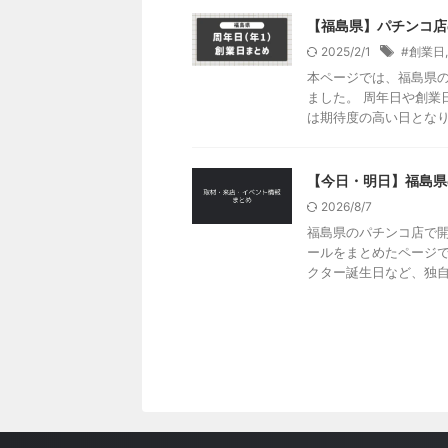
【福島県】パチンコ店
2025/2/1
#創業日
本ページでは、福島県
ました。 周年日や創業
は期待度の高い日となりま
【今日・明日】福島県
2026/8/7
福島県のパチンコ店で
ールをまとめたページで
クター誕生日など、独自の