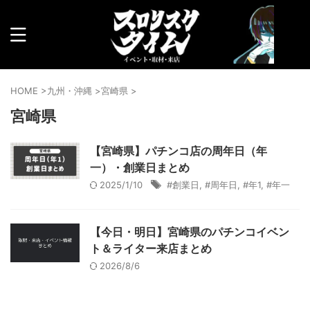
HOME
>
九州・沖縄
>
宮崎県
>
宮崎県
【宮崎県】パチンコ店の周年日（年
一）・創業日まとめ
2025/1/10
#創業日
,
#周年日
,
#年1
,
#年一
【今日・明日】宮崎県のパチンコイベン
ト＆ライター来店まとめ
2026/8/6