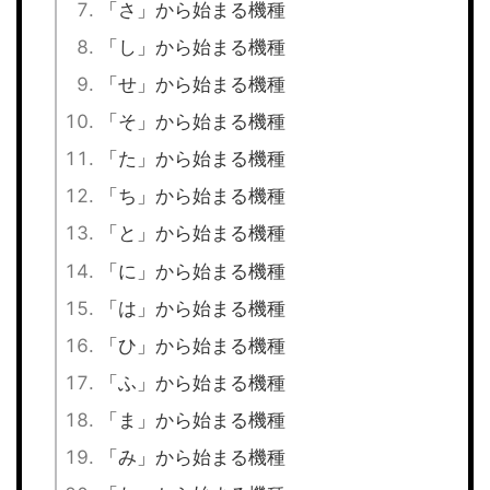
「さ」から始まる機種
「し」から始まる機種
「せ」から始まる機種
「そ」から始まる機種
「た」から始まる機種
「ち」から始まる機種
「と」から始まる機種
「に」から始まる機種
「は」から始まる機種
「ひ」から始まる機種
「ふ」から始まる機種
「ま」から始まる機種
「み」から始まる機種