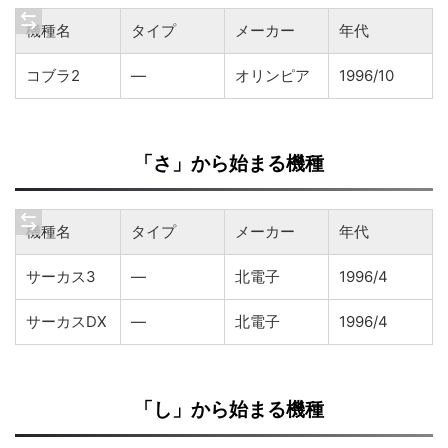
機種名
タイプ
メーカー
年代
コブラ2
―
オリンピア
1996/10
「さ」から始まる機種
機種名
タイプ
メーカー
年代
サーカス3
―
北電子
1996/4
サーカスDX
―
北電子
1996/4
「し」から始まる機種