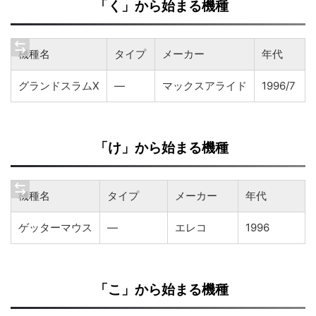
「く」から始まる機種
機種名
タイプ
メーカー
年代
グランドスラムX
―
マックスアライド
1996/7
「け」から始まる機種
機種名
タイプ
メーカー
年代
ゲッターマウス
―
エレコ
1996
「こ」から始まる機種