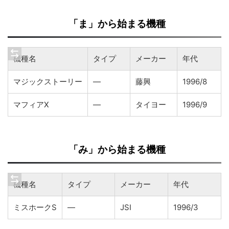
「ま」から始まる機種
機種名
タイプ
メーカー
年代
マジックストーリー
―
藤興
1996/8
マフィアX
―
タイヨー
1996/9
「み」から始まる機種
機種名
タイプ
メーカー
年代
ミスホークS
―
JSI
1996/3