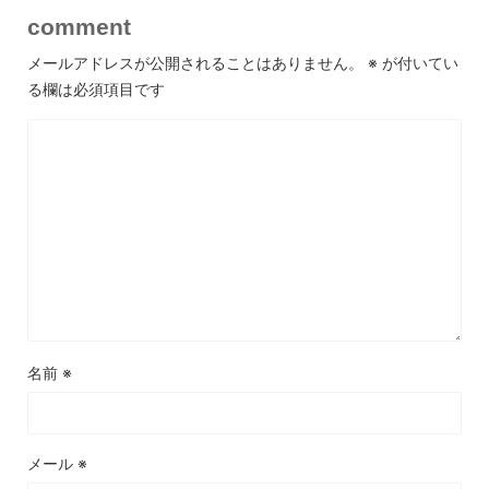
comment
メールアドレスが公開されることはありません。
※
が付いてい
る欄は必須項目です
名前
※
メール
※