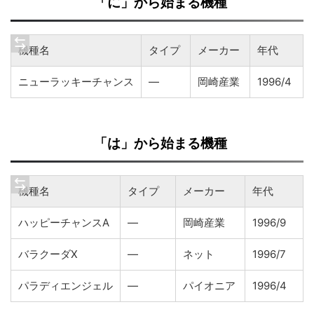
「に」から始まる機種
機種名
タイプ
メーカー
年代
ニューラッキーチャンス
―
岡崎産業
1996/4
「は」から始まる機種
機種名
タイプ
メーカー
年代
ハッピーチャンスA
―
岡崎産業
1996/9
バラクーダX
―
ネット
1996/7
パラディエンジェル
―
パイオニア
1996/4