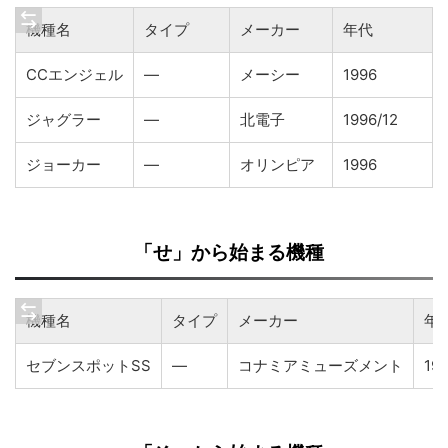
機種名
タイプ
メーカー
年代
CCエンジェル
―
メーシー
1996
ジャグラー
―
北電子
1996/12
ジョーカー
―
オリンピア
1996
「せ」から始まる機種
機種名
タイプ
メーカー
年
セブンスポットSS
―
コナミアミューズメント
19