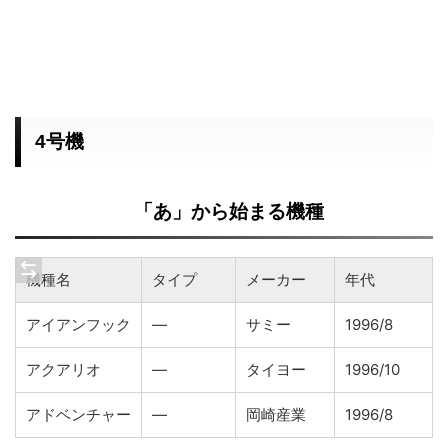
4号機
「あ」から始まる機種
機種名
タイプ
メーカー
年代
アイアンフック
―
サミー
1996/8
アクアリオ
―
タイヨー
1996/10
アドベンチャー
―
岡崎産業
1996/8