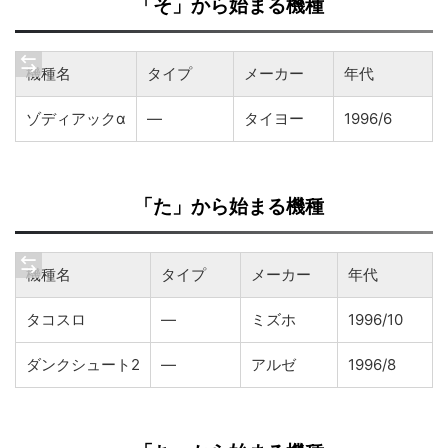
「そ」から始まる機種
機種名
タイプ
メーカー
年代
ゾディアックα
―
タイヨー
1996/6
「た」から始まる機種
機種名
タイプ
メーカー
年代
タコスロ
―
ミズホ
1996/10
ダンクシュート2
―
アルゼ
1996/8