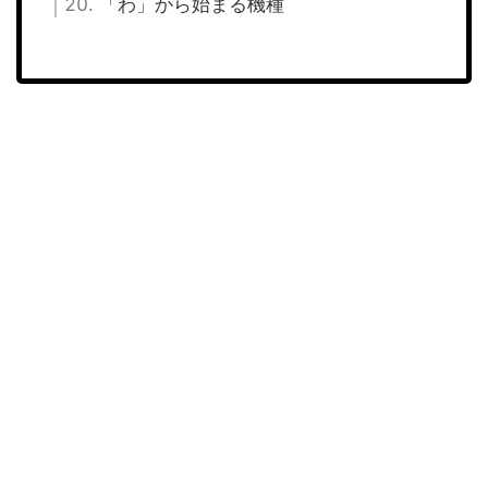
「わ」から始まる機種