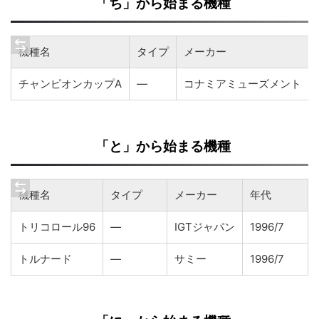
「ち」から始まる機種
機種名
タイプ
メーカー
チャンピオンカップA
―
コナミアミューズメント
「と」から始まる機種
機種名
タイプ
メーカー
年代
トリコロール96
―
IGTジャパン
1996/7
トルナード
―
サミー
1996/7