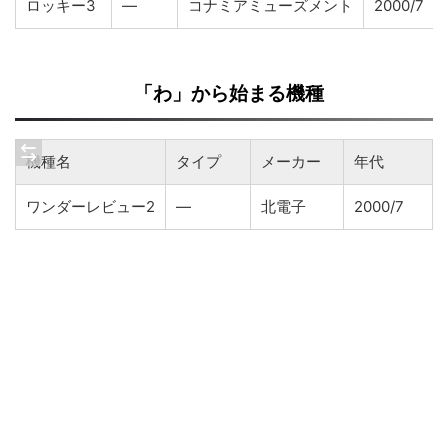
ロッキー3
―
コナミアミューズメント
2000/7
「わ」から始まる機種
機種名
タイプ
メーカー
年代
ワンダーレビュー2
―
北電子
2000/7