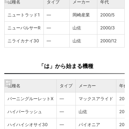
機種名
タイプ
メーカー
年代
ニュートラッド1
―
岡崎産業
2000/5
ニューパルサーR
―
山佐
2000/3
ニライカナイ30
―
山佐
2000/12
「は」から始まる機種
機種名
タイプ
メーカー
年代
バーニングルーレットX
―
マックスアライド
2000
ハイパーラッシュ
―
山佐
2000
ハイハイシオサイ30
―
パイオニア
2000