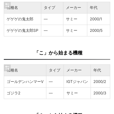
機種名
タイプ
メーカー
年代
ゲゲゲの鬼太郎
―
サミー
2000/1
ゲゲゲの鬼太郎SP
―
サミー
2000/5
「こ」から始まる機種
機種名
タイプ
メーカー
年代
ゴールデンハンマーV
―
IGTジャパン
2000/2
ゴジラ2
―
サミー
2000/3