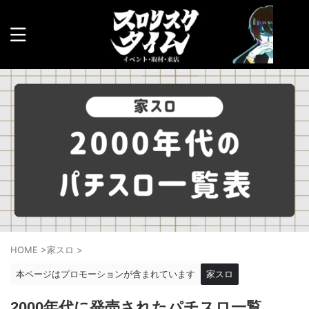
HOME
>
家スロ
>
本ページはプロモーションが含まれています
家スロ
2000年代に発売されたパチスロ一覧