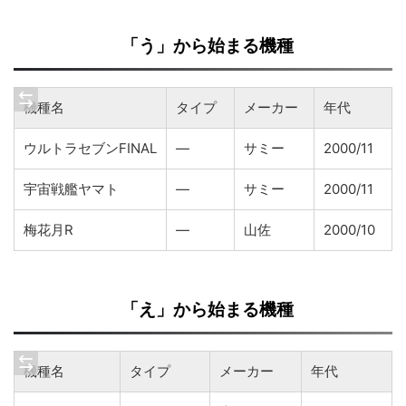
「う」から始まる機種
機種名
タイプ
メーカー
年代
ウルトラセブンFINAL
―
サミー
2000/11
宇宙戦艦ヤマト
―
サミー
2000/11
梅花月R
―
山佐
2000/10
「え」から始まる機種
機種名
タイプ
メーカー
年代