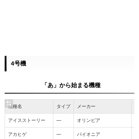
4号機
「あ」から始まる機種
機種名
タイプ
メーカー
アイスストーリー
―
オリンピア
2
アカヒゲ
―
パイオニア
2