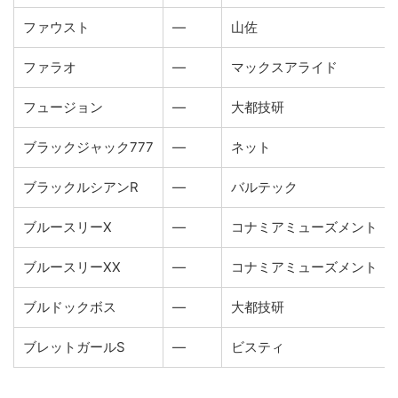
ファウスト
―
山佐
ファラオ
―
マックスアライド
フュージョン
―
大都技研
ブラックジャック777
―
ネット
ブラックルシアンR
―
バルテック
ブルースリーX
―
コナミアミューズメント
ブルースリーXX
―
コナミアミューズメント
ブルドックボス
―
大都技研
ブレットガールS
―
ビスティ