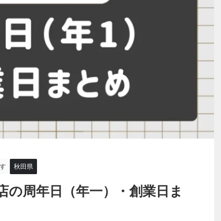
す
秋田県
店の周年日（年一）・創業日ま