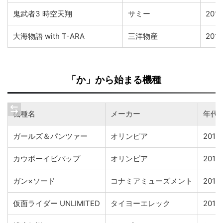
鬼武者3 時空天翔
サミー
2015
大海物語 with T-ARA
三洋物産
2014
「か」から始まる機種
機種名
メーカー
年代
ガールズ＆パンツァー
オリンピア
2015/
カウボーイビバップ
オリンピア
2014/
ガン×ソード
コナミアミューズメント
2015/
仮面ライダー UNLIMITED
タイヨーエレック
2013/