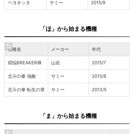
ベヨネッタ
サミー
2015/9
「ほ」から始まる機種
機種名
メーカー
年代
煩悩BREAKER禅
山佐
2015/7
北斗の拳 強敵
サミー
2015/8
北斗の拳 転生の章
サミー
2013/5
「ま」から始まる機種