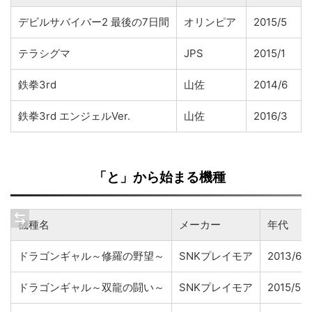
デビルサバイバー2 最後の7日間
オリンピア
2015/5
テラシグマ
JPS
2015/1
鉄拳3rd
山佐
2014/6
鉄拳3rd エンジェルVer.
山佐
2016/3
「と」から始まる機種
機種名
メーカー
年代
ドラゴンギャル～修羅の野望～
SNKプレイモア
2013/6
ドラゴンギャル～双龍の闘い～
SNKプレイモア
2015/5