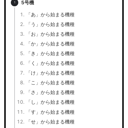
5号機
「あ」から始まる機種
「う」から始まる機種
「お」から始まる機種
「か」から始まる機種
「き」から始まる機種
「く」から始まる機種
「け」から始まる機種
「こ」から始まる機種
「さ」から始まる機種
「し」から始まる機種
「す」から始まる機種
「せ」から始まる機種