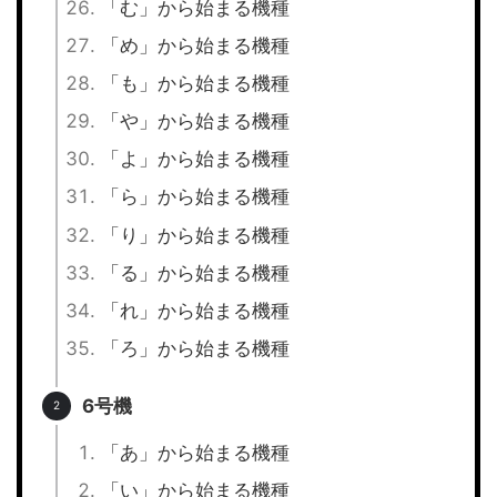
「む」から始まる機種
「め」から始まる機種
「も」から始まる機種
「や」から始まる機種
「よ」から始まる機種
「ら」から始まる機種
「り」から始まる機種
「る」から始まる機種
「れ」から始まる機種
「ろ」から始まる機種
6号機
「あ」から始まる機種
「い」から始まる機種