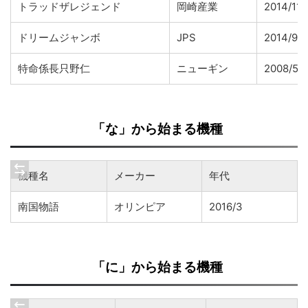
トラッドザレジェンド
岡崎産業
2014/11
ドリームジャンボ
JPS
2014/9
特命係長只野仁
ニューギン
2008/5
「な」から始まる機種
機種名
メーカー
年代
南国物語
オリンピア
2016/3
「に」から始まる機種