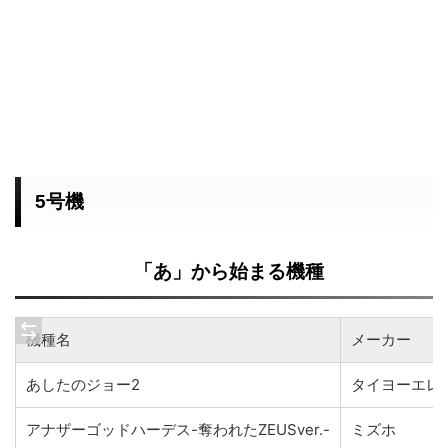
5号機
「あ」から始まる機種
機種名
メーカー
あしたのジョー2
タイヨーエレ
アナザーゴッドハーデス-奪われたZEUSver.-
ミズホ