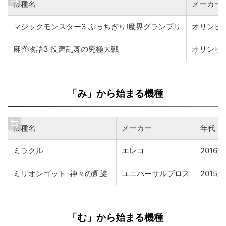
機種名
メーカー
マジックモンスター3 ぶっちぎり!魔界グランプリ
オリンピ
麻雀物語3 役満乱舞の究極大戦
オリンピ
「み」から始まる機種
機種名
メーカー
年代
ミラクル
エレコ
2016/3
ミリオンゴッド-神々の凱旋-
ユニバーサルブロス
2015/3
「む」から始まる機種