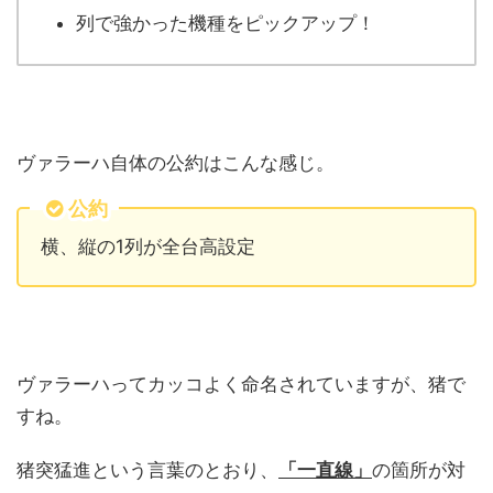
列で強かった機種をピックアップ！
ヴァラーハ自体の公約はこんな感じ。
公約
横、縦の1列が全台高設定
ヴァラーハってカッコよく命名されていますが、猪で
すね。
猪突猛進という言葉のとおり、
「一直線」
の箇所が対