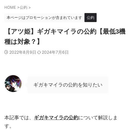
HOME
>
公約
>
本ページはプロモーションが含まれています
公約
【アツ姫】ギガキマイラの公約【最低3機
種は対象？】
2022年8月9日
2024年7月6日
ギガキマイラの公約を知りたい
本記事では、
ギガキマイラの公約
について解説しま
す。