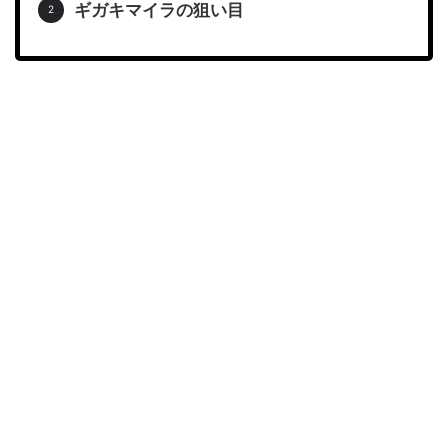
ギガキマイラの狙い目