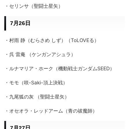
・セリンサ（聖闘士星矢）
7月26日
・村雨 静（むらさめ しず）（ToLOVEる）
・呉 雷庵 （ケンガンアシュラ）
・ルナマリア・ホーク（機動戦士ガンダムSEED）
・モモ（咲-Saki-頂上決戦）
・九尾狐の灰 （聖闘士星矢）
・オセオラ・レッドアーム（青の祓魔師）
7月27日