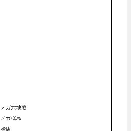
オメガ六地蔵
オメガ槇島
宇治店