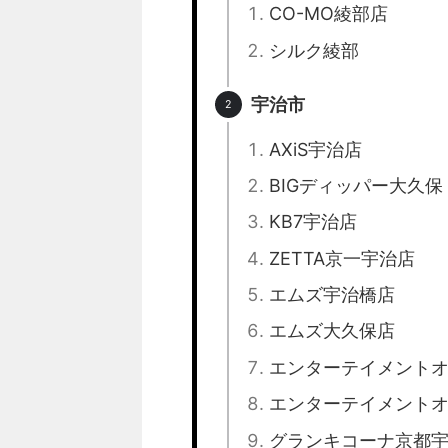
CO-MO綾部店
シルク綾部
宇治市
AXiS宇治店
BIGディッパー大久保
KB7宇治店
ZETTA京一宇治店
エムズ宇治橋店
エムズ大久保店
エンターテイメント
エンターテイメント
グランキコーナ京都