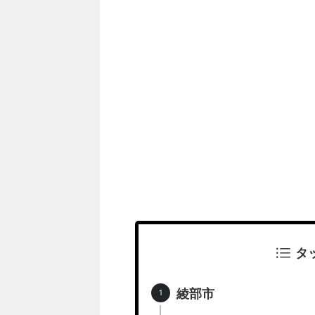
タ
綾部市