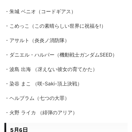
・朱城 ベニオ（コードギアス）
・こめっこ（この素晴らしい世界に祝福を!）
・アサルト（炎炎ノ消防隊）
・ダニエル・ハルパー（機動戦士ガンダムSEED）
・波島 出海 （冴えない彼女の育てかた）
・染谷 まこ （咲-Saki-頂上決戦）
・ヘルブラム（七つの大罪）
・火野 ライカ （緋弾のアリア）
5月6日