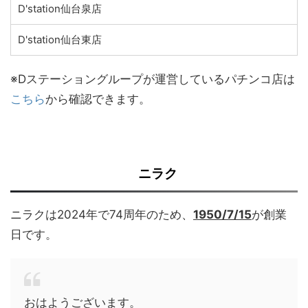
D'station仙台泉店
D'station仙台東店
※Dステーショングループが運営しているパチンコ店は
こちら
から確認できます。
ニラク
ニラクは2024年で74周年のため、
1950/7/15
が創業
日です。
おはようございます。