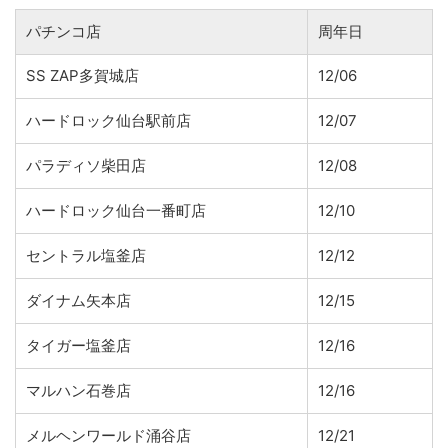
パチンコ店
周年日
SS ZAP多賀城店
12/06
ハードロック仙台駅前店
12/07
パラディソ柴田店
12/08
ハードロック仙台一番町店
12/10
セントラル塩釜店
12/12
ダイナム矢本店
12/15
タイガー塩釜店
12/16
マルハン石巻店
12/16
メルヘンワールド涌谷店
12/21