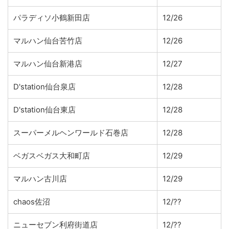
パラディソ小鶴新田店
12/26
マルハン仙台苦竹店
12/26
マルハン仙台新港店
12/27
D'station仙台泉店
12/28
D'station仙台東店
12/28
スーパーメルヘンワールド石巻店
12/28
ベガスベガス大和町店
12/29
マルハン古川店
12/29
chaos佐沼
12/??
ニューセブン利府街道店
12/??