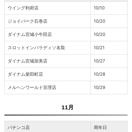
ウイング利府店
10/10
ジョイパーク石巻店
10/20
ダイナム宮城小牛田店
10/20
スロットインパラディソ名取
10/21
ダイナム宮城加美店
10/27
ダイナム柴田町店
10/28
メルヘンワールド亘理店
10/29
11月
パチンコ店
周年日