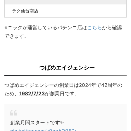
ニラク仙台南店
※ニラクが運営しているパチンコ店は
こちら
から確認
できます。
つばめエイジェンシー
つばめエイジェンシーの創業日は2024年で42周年の
ため、
1982
/7/23
が創業日です。
創業月間スタートです✨
pic.twitter.com/v9eeAQ95Pr