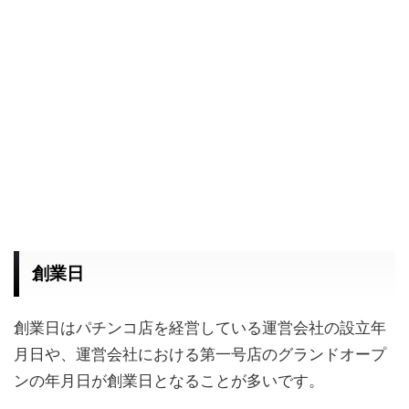
創業日
創業日はパチンコ店を経営している運営会社の設立年
月日や、運営会社における第一号店のグランドオープ
ンの年月日が創業日となることが多いです。