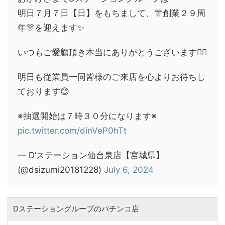
明日７月７日【日】をもちまして、🎊創業２９周
年🎊を迎えます✨
いつもご愛顧頂き本当にありがとうございます🙇‍♂️
明日も従業員一同皆様のご来店を心よりお待ちし
ております😊
※抽選開始は７時３０分になります※
pic.twitter.com/dinVeP0hTt
— D’ステーション仙台泉店【宮城県】
(@dsizumi20181228)
July 6, 2024
Dステーショングループのパチンコ店