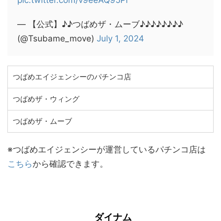
— 【公式】♪♪つばめザ・ムーブ♪♪♪♪♪♪♪♪
(@Tsubame_move)
July 1, 2024
つばめエイジェンシーのパチンコ店
つばめザ・ウィング
つばめザ・ムーブ
※つばめエイジェンシーが運営しているパチンコ店は
こちら
から確認できます。
ダイナム