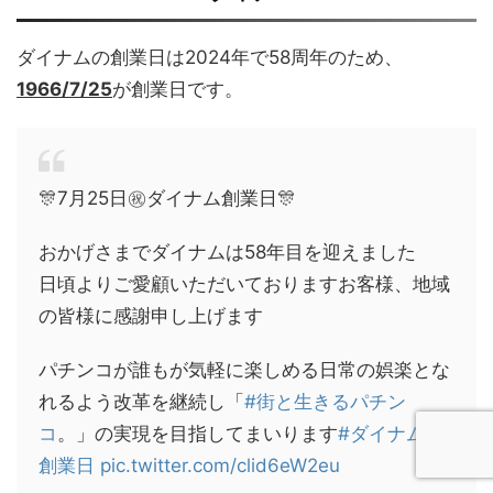
ダイナムの創業日は2024年で58周年のため、
1966
/7/25
が創業日です。
🎊7月25日㊗ダイナム創業日🎊
おかげさまでダイナムは58年目を迎えました
日頃よりご愛顧いただいておりますお客様、地域
の皆様に感謝申し上げます
パチンコが誰もが気軽に楽しめる日常の娯楽とな
れるよう改革を継続し「
#街と生きるパチン
コ
。」の実現を目指してまいります
#ダイナム
#
創業日
pic.twitter.com/clid6eW2eu