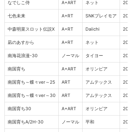
なでしこ侍
A+ART
ネット
201
七色未来
A+RT
SNKプレイモア
200
中森明菜スロット伝説X
A+RT
Daiichi
200
凪のあすから
A+RT
ネット
2016
南海花浪漫-30
ノーマル
タイヨー
201
南国育ち
A+ART
オリンピア
200
南国育ち～蝶々ver～25
ART
アムテックス
201
南国育ち～蝶々ver～30
ART
アムテックス
201
南国育ち30
A+ART
オリンピア
200
南国育ちA/2H-30
ノーマル
平和
201