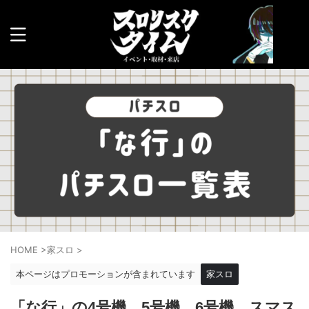
HOME
>
家スロ
>
本ページはプロモーションが含まれています
家スロ
「な行」の4号機、5号機、6号機、スマス