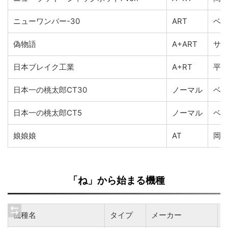
ニューワンバー-30
ART
ベ
偽物語
A+ART
サ
日本ブレイク工業
A+RT
平
日本一の桃太郎CT30
ノーマル
ベ
日本一の桃太郎CT5
ノーマル
ベ
娘娘娘
AT
岡
「ね」から始まる機種
機種名
タイプ
メーカー