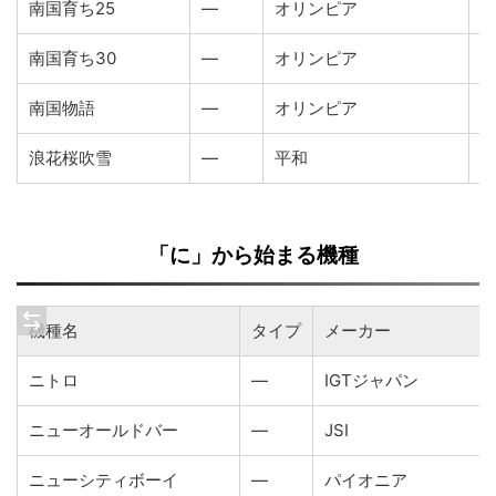
南国育ち25
―
オリンピア
2
南国育ち30
―
オリンピア
2
南国物語
―
オリンピア
2
浪花桜吹雪
―
平和
2
「に」から始まる機種
機種名
タイプ
メーカー
ニトロ
―
IGTジャパン
ニューオールドバー
―
JSI
ニューシティボーイ
―
パイオニア