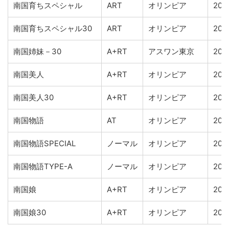
南国育ちスペシャル
ART
オリンピア
201
南国育ちスペシャル30
ART
オリンピア
201
南国姉妹－30
A+RT
アスワン東京
200
南国美人
A+RT
オリンピア
200
南国美人30
A+RT
オリンピア
200
南国物語
AT
オリンピア
201
南国物語SPECIAL
ノーマル
オリンピア
201
南国物語TYPE-A
ノーマル
オリンピア
2018
南国娘
A+RT
オリンピア
200
南国娘30
A+RT
オリンピア
200