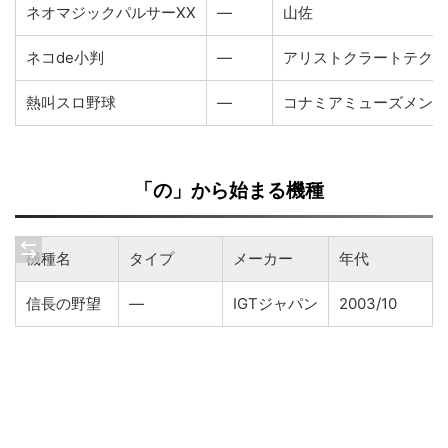
ネオマジックパルサーXX
―
山佐
ネコde小判
―
アリストクラートテクノ
熱叫スロ野球
―
コナミアミューズメント
「の」から始まる機種
機種名
タイプ
メーカー
年代
信長の野望
―
IGTジャパン
2003/10