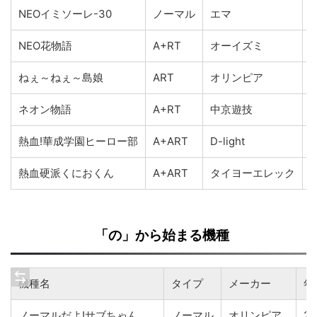
NEOイミソーレ-30
ノーマル
エマ
2
NEO花物語
A+RT
オーイズミ
2
ねぇ～ねぇ～島娘
ART
オリンピア
2
ネオン物語
A+RT
中京遊技
2
熱血!華成学園ヒーロー部
A+ART
D-light
2
熱血硬派くにおくん
A+ART
タイヨーエレック
2
「の」から始まる機種
機種名
タイプ
メーカー
年
ノーマルだよ!サブちゃん
ノーマル
オリンピア
20