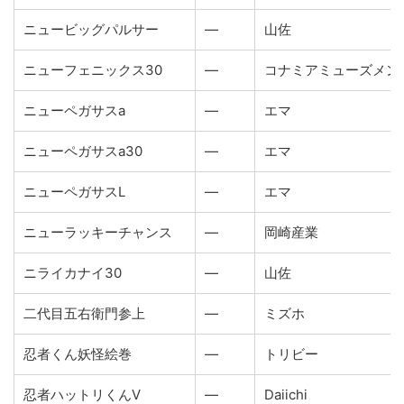
ニュービッグパルサー
―
山佐
ニューフェニックス30
―
コナミアミューズメン
ニューペガサスa
―
エマ
ニューペガサスa30
―
エマ
ニューペガサスL
―
エマ
ニューラッキーチャンス
―
岡崎産業
ニライカナイ30
―
山佐
二代目五右衛門参上
―
ミズホ
忍者くん妖怪絵巻
―
トリビー
忍者ハットリくんV
―
Daiichi