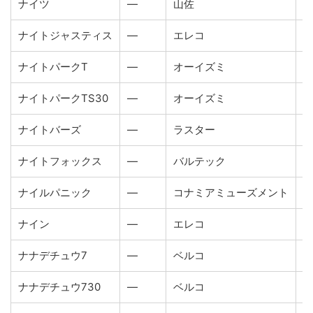
ナイツ
―
山佐
2
ナイトジャスティス
―
エレコ
2
ナイトパークT
―
オーイズミ
2
ナイトパークTS30
―
オーイズミ
2
ナイトバーズ
―
ラスター
1
ナイトフォックス
―
バルテック
1
ナイルパニック
―
コナミアミューズメント
2
ナイン
―
エレコ
1
ナナデチュウ7
―
ベルコ
2
ナナデチュウ730
―
ベルコ
2