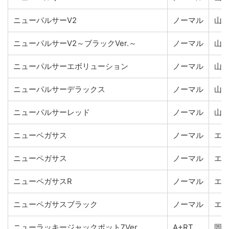
ニューパルサーV2
ノーマル
山
ニューパルサーV2～ブラックVer.～
ノーマル
山
ニューパルサーエボリューション
ノーマル
山
ニューパルサーデラックス
ノーマル
山
ニューパルサーレッド
ノーマル
山
ニューペガサス
ノーマル
エ
ニューペガサス
ノーマル
エ
ニューペガサスR
ノーマル
エ
ニューペガサスブラック
ノーマル
エ
ニューラッキージャックポット7Ver.
A+RT
岡