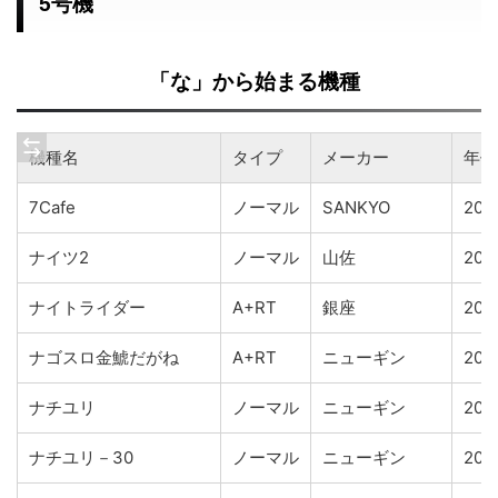
5号機
「な」から始まる機種
機種名
タイプ
メーカー
年代
7Cafe
ノーマル
SANKYO
200
ナイツ2
ノーマル
山佐
201
ナイトライダー
A+RT
銀座
200
ナゴスロ金鯱だがね
A+RT
ニューギン
200
ナチユリ
ノーマル
ニューギン
200
ナチユリ－30
ノーマル
ニューギン
200