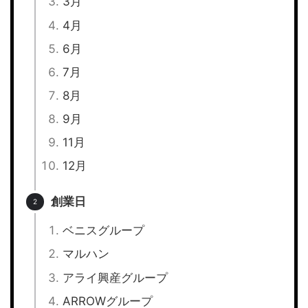
3月
4月
6月
7月
8月
9月
11月
12月
創業日
ベニスグループ
マルハン
アライ興産グループ
ARROWグループ