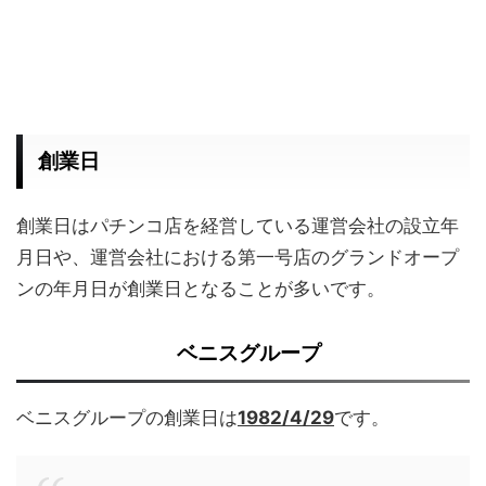
創業日
創業日はパチンコ店を経営している運営会社の設立年
月日や、運営会社における第一号店のグランドオープ
ンの年月日が創業日となることが多いです。
ベニスグループ
ベニスグループの創業日は
1982/4
/29
です。