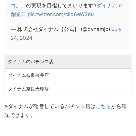
コ
。」の実現を目指してまいります
#ダイナム
#
創業日
pic.twitter.com/clid6eW2eu
— 株式会社ダイナム【公式】 (@dynamjp)
July
24, 2024
ダイナムのパチンコ店
ダイナム奈良桜井店
ダイナム奈良天理店
※ダイナムが運営しているパチンコ店は
こちら
から確
認できます。