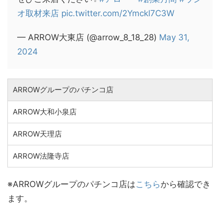
オ取材来店
pic.twitter.com/2Ymckl7C3W
— ARROW大東店 (@arrow_8_18_28)
May 31,
2024
ARROWグループのパチンコ店
ARROW大和小泉店
ARROW天理店
ARROW法隆寺店
※ARROWグループのパチンコ店は
こちら
から確認でき
ます。