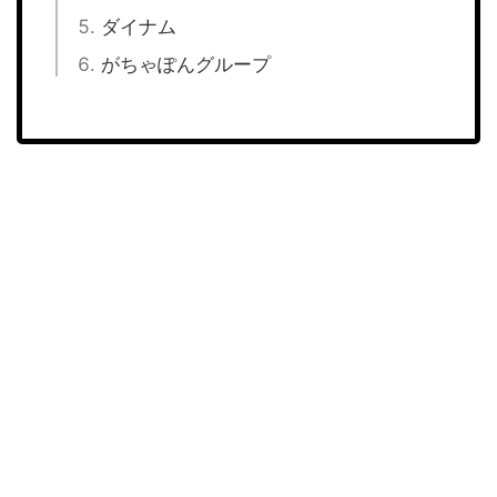
ダイナム
がちゃぽんグループ