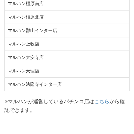
マルハン橿原南店
マルハン橿原北店
マルハン郡山インター店
マルハン上牧店
マルハン大安寺店
マルハン天理店
マルハン法隆寺インター店
※マルハンが運営しているパチンコ店は
こちら
から確
認できます。