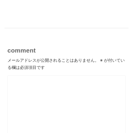
comment
メールアドレスが公開されることはありません。
※
が付いてい
る欄は必須項目です