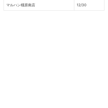
マルハン橿原南店
12/30