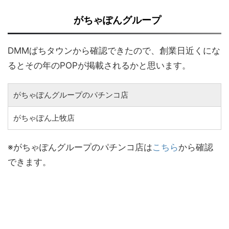
がちゃぽんグループ
DMMぱちタウンから確認できたので、創業日近くにな
るとその年のPOPが掲載されるかと思います。
がちゃぽんグループのパチンコ店
がちゃぽん上牧店
※がちゃぽんグループのパチンコ店は
こちら
から確認
できます。