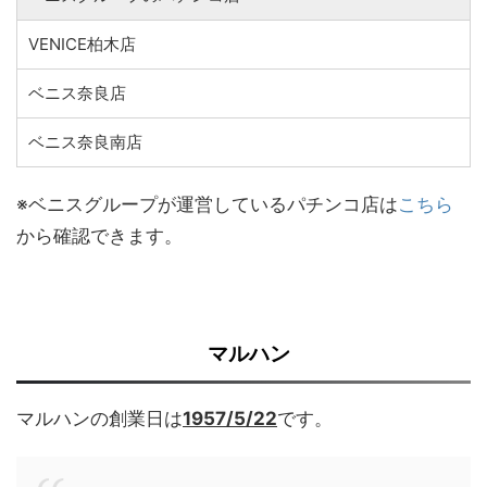
VENICE柏木店
ベニス奈良店
ベニス奈良南店
※ベニスグループが運営しているパチンコ店は
こちら
から確認できます。
マルハン
マルハンの創業日は
1957/5/22
です。