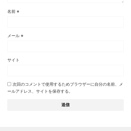
名前
※
メール
※
サイト
次回のコメントで使用するためブラウザーに自分の名前、メ
ールアドレス、サイトを保存する。