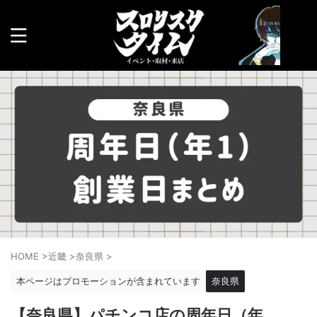
HOME
>
近畿
>
奈良県
>
本ページはプロモーションが含まれています
奈良県
【奈良県】パチンコ店の周年日（年