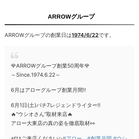
ARROWグループ
ARROWグループの創業日は
1974/6/22
です。
🌹ARROWグループ創業50周年🌹
～Since.1974.6.22～
6月はアローグループ創業月間!!
6月1日(土)パチ7レジェンドライター!!
🔥”ウシオさん”取材来店🔥
アロー大東店の真の姿を徹底取材👀
ぜひご来店ください✨
#アロー
#創業月間
#ウシ