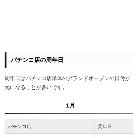
パチンコ店の周年日
周年日はパチンコ店単体のグランドオープンの日付が
元になることが多いです。
1月
パチンコ店
周年日