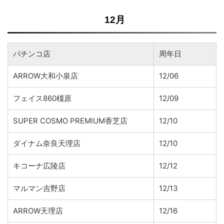
12月
パチンコ店
周年日
ARROW大和小泉店
12/06
フェイス860橿原
12/09
SUPER COSMO PREMIUM香芝店
12/10
ダイナム奈良天理店
12/10
キコーナ広陵店
12/12
マルマン吉野店
12/13
ARROW天理店
12/16