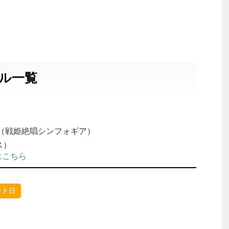
ル一覧
（戦姫絶唱シンフォギア）
ス）
はこちら
ント日