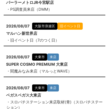
パーラーメトロJR今宮駅店
・PS調査員来店（DMM）
2026/08/07
大阪市浪速区
旧イベント日
マルハン新世界店
・旧イベント日（7のつく日）
2026/08/07
大東市
来店
SUPER COSMO PREMIUM 大東店
・閻魔みなみ来店（マルっとWAVE）
2026/08/07
大東市
来店
ベガスベガス大東店
・スロパチステーション来店取材(青)（スロパチステー
ション）