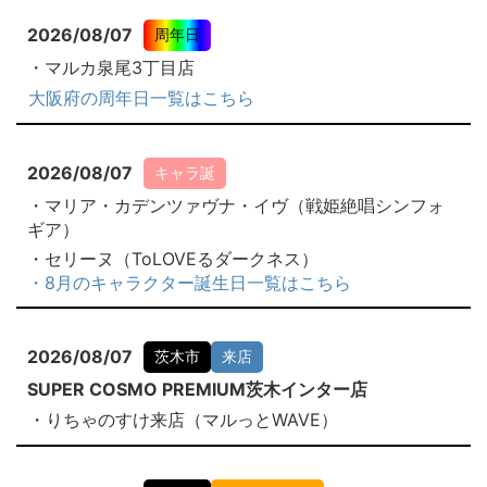
2026/08/07
周年日
・マルカ泉尾3丁目店
大阪府の周年日一覧はこちら
2026/08/07
キャラ誕
・マリア・カデンツァヴナ・イヴ（戦姫絶唱シンフォ
ギア）
・セリーヌ（ToLOVEるダークネス）
・8月のキャラクター誕生日一覧はこちら
2026/08/07
茨木市
来店
SUPER COSMO PREMIUM茨木インター店
・りちゃのすけ来店（マルっとWAVE）