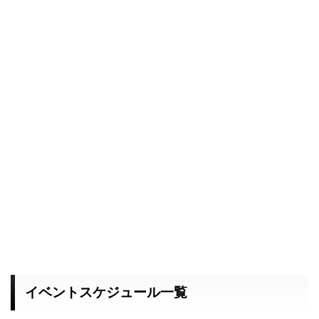
イベントスケジュール一覧