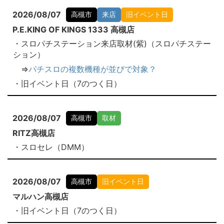
2026/08/07
高槻市
来店
旧イベント日
P.E.KING OF KINGS 1333 高槻店
・スロパチステーション来店取材(紫)（スロパチステー
ション）
⇒
パチスロの複数機種が並びで対象？
・旧イベント日（7のつく日）
2026/08/07
高槻市
取材
RITZ高槻店
・スロセレ（DMM）
2026/08/07
高槻市
旧イベント日
マルハン高槻店
・旧イベント日（7のつく日）