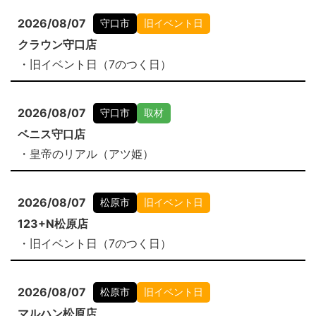
2026/08/07
守口市
旧イベント日
クラウン守口店
・旧イベント日（7のつく日）
2026/08/07
守口市
取材
ベニス守口店
・皇帝のリアル（アツ姫）
2026/08/07
松原市
旧イベント日
123+N松原店
・旧イベント日（7のつく日）
2026/08/07
松原市
旧イベント日
マルハン松原店