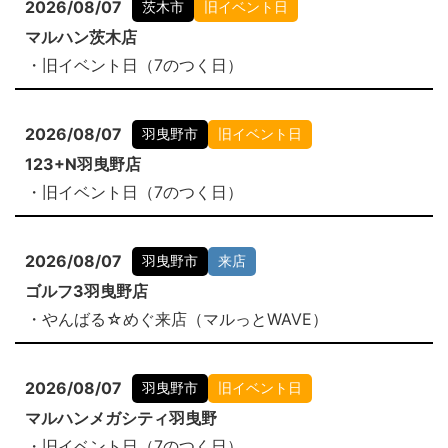
2026/08/07
茨木市
旧イベント日
マルハン茨木店
・旧イベント日（7のつく日）
2026/08/07
羽曳野市
旧イベント日
123+N羽曳野店
・旧イベント日（7のつく日）
2026/08/07
羽曳野市
来店
ゴルフ3羽曳野店
・やんばる☆めぐ来店（マルっとWAVE）
2026/08/07
羽曳野市
旧イベント日
マルハンメガシティ羽曳野
・旧イベント日（7のつく日）