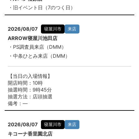
・旧イベント日（7のつく日）
2026/08/07
寝屋川市
来店
ARROW寝屋川池田店
・PS調査員来店（DMM）
・中条ひとみ来店（DMM）
【当日の入場情報】
開店時間：10時
抽選時間：9時45分
抽選方法：店頭抽選
備考：―
2026/08/07
寝屋川市
来店
キコーナ香里園北店