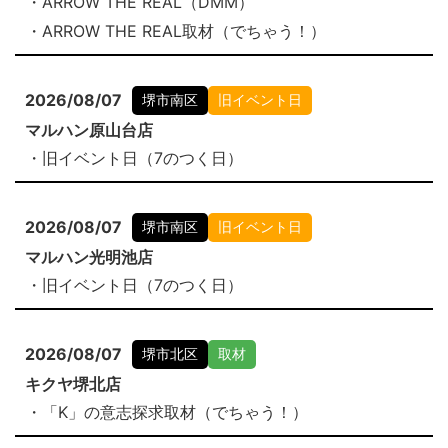
・ARROW THE REAL（DMM）
・ARROW THE REAL取材（でちゃう！）
2026/08/07
堺市南区
旧イベント日
マルハン原山台店
・旧イベント日（7のつく日）
2026/08/07
堺市南区
旧イベント日
マルハン光明池店
・旧イベント日（7のつく日）
2026/08/07
堺市北区
取材
キクヤ堺北店
・「K」の意志探求取材（でちゃう！）