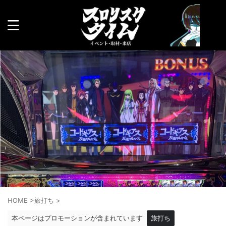
HOME
>
旅打ち
>
本ページはプロモーションが含まれています
旅打ち