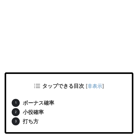
タップできる目次
[
非表示
]
ボーナス確率
小役確率
打ち方