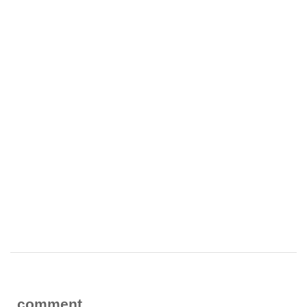
comment