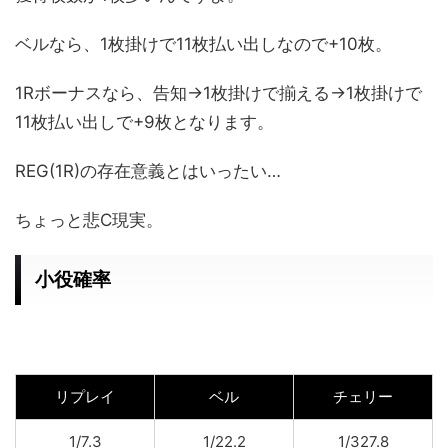
ベルなら、1枚掛けで11枚払い出しなので+10枚。
1Rボーナスなら、告知→1枚掛けで揃える→1枚掛けで
11枚払い出しで+9枚となります。
REG(1R)の存在意義とはいったい…
ちょっと悲C現実。
小役確率
リプレイ
ベル
チェリー
1/7.3
1/22.2
1/327.8