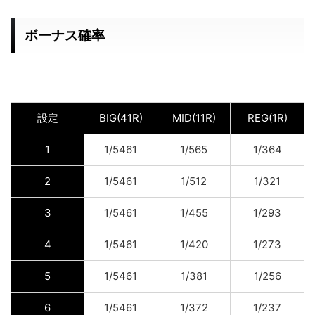
ボーナス確率
設定
BIG(41R)
MID(11R)
REG(1R)
1
1/5461
1/565
1/364
2
1/5461
1/512
1/321
3
1/5461
1/455
1/293
4
1/5461
1/420
1/273
5
1/5461
1/381
1/256
6
1/5461
1/372
1/237