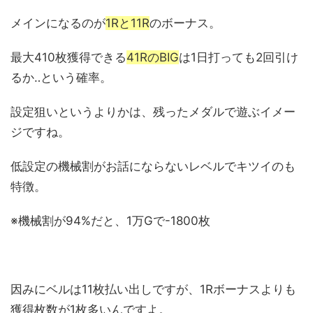
メインになるのが
1Rと11R
のボーナス。
最大410枚獲得できる
41RのBIG
は1日打っても2回引け
るか‥という確率。
設定狙いというよりかは、残ったメダルで遊ぶイメー
ジですね。
低設定の機械割がお話にならないレベルでキツイのも
特徴。
※機械割が94%だと、1万Gで-1800枚
因みにベルは11枚払い出しですが、1Rボーナスよりも
獲得枚数が1枚多いんですよ。