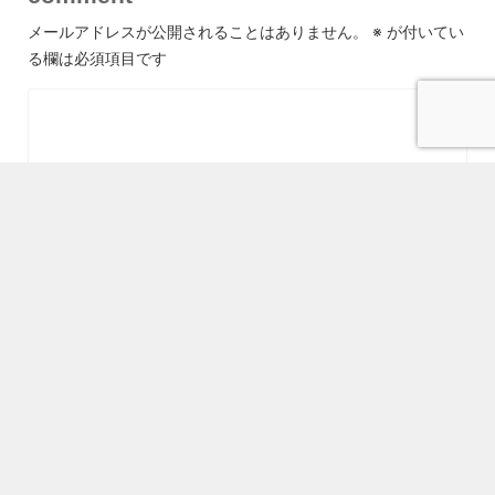
メールアドレスが公開されることはありません。
※
が付いてい
る欄は必須項目です
名前
※
メール
※