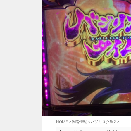
HOME
>
攻略情報
>
バジリスク絆2
>