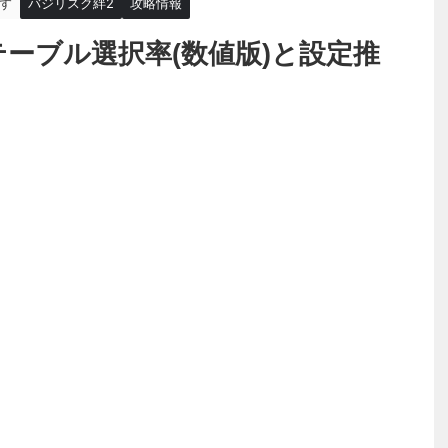
す
バジリスク絆2
攻略情報
ーブル選択率(数値版)と設定推