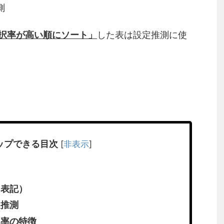
測
択率が高い順にソート」
した表は設定推測に使
ップできる目次
[
非表示
]
％表記）
定推測
択率の特徴