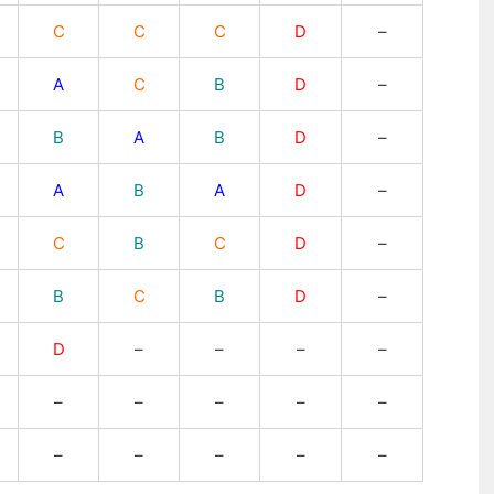
C
C
C
D
–
A
C
B
D
–
B
A
B
D
–
A
B
A
D
–
C
B
C
D
–
B
C
B
D
–
D
–
–
–
–
–
–
–
–
–
–
–
–
–
–