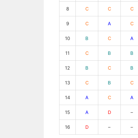
8
C
C
C
9
C
A
C
10
B
C
A
11
C
B
B
12
B
C
B
13
C
B
C
14
A
C
A
15
A
D
–
16
D
–
–