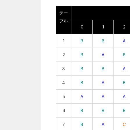
テー
ブル
0
1
2
1
B
B
A
2
B
A
B
3
B
B
A
4
B
A
B
5
A
A
A
6
B
B
B
7
B
A
C