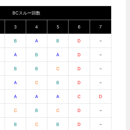
BCスルー回数
3
4
5
6
7
B
A
B
D
–
A
B
A
D
–
B
B
C
D
–
A
C
B
D
–
A
A
A
C
D
C
B
C
D
–
B
C
B
D
–