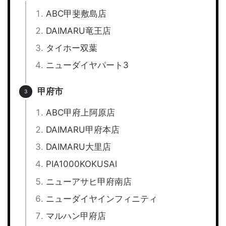
ABC甲斐敷島店
DAIMARU竜王店
タイホー双葉
ニューダイヤパート3
甲府市
ABC甲府上阿原店
DAIMARU甲府本店
DAIMARU大里店
PIA1000KOKUSAl
ニューアサヒ甲府南店
ニューダイヤインフィニティ
マルハン甲府店