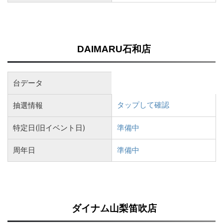
DAIMARU石和店
台データ
タップして確認
抽選情報
特定日(旧イベント日)
準備中
周年日
準備中
ダイナム山梨笛吹店