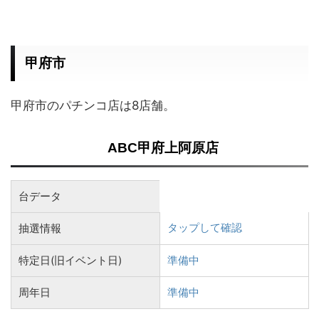
甲府市
甲府市のパチンコ店は8店舗。
ABC甲府上阿原店
台データ
タップして確認
抽選情報
特定日(旧イベント日)
準備中
周年日
準備中