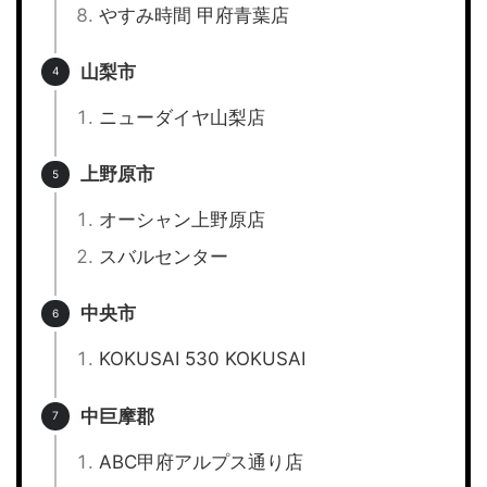
やすみ時間 甲府青葉店
山梨市
ニューダイヤ山梨店
上野原市
オーシャン上野原店
スバルセンター
中央市
KOKUSAI 530 KOKUSAI
中巨摩郡
ABC甲府アルプス通り店