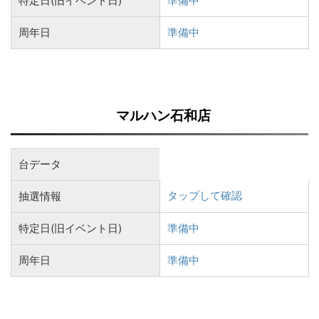
特定日(旧イベント日)
準備中
周年日
準備中
マルハン石和店
台データ
タップして確認
抽選情報
特定日(旧イベント日)
準備中
周年日
準備中