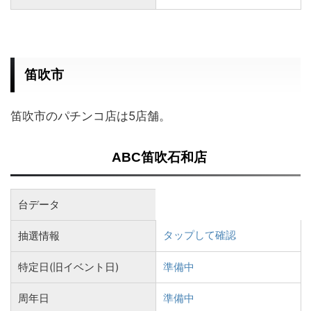
笛吹市
笛吹市のパチンコ店は5店舗。
ABC笛吹石和店
台データ
タップして確認
抽選情報
特定日(旧イベント日)
準備中
周年日
準備中