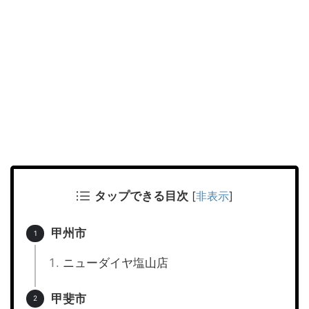
タップできる目次
[
非表示
]
甲州市
ニューダイヤ塩山店
甲斐市