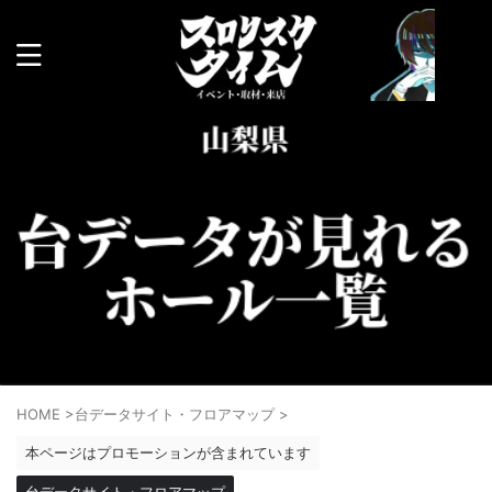
HOME
>
台データサイト・フロアマップ
>
本ページはプロモーションが含まれています
台データサイト・フロアマップ