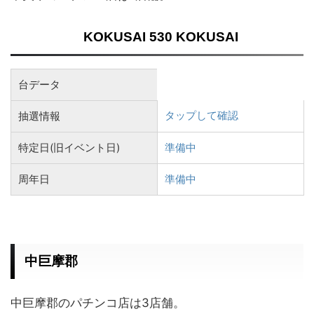
KOKUSAI 530 KOKUSAI
台データ
タップして確認
抽選情報
特定日(旧イベント日)
準備中
周年日
準備中
中巨摩郡
中巨摩郡のパチンコ店は3店舗。