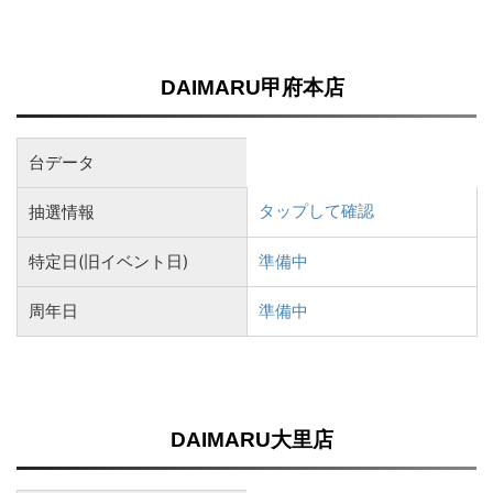
DAIMARU甲府本店
台データ
タップして確認
抽選情報
特定日(旧イベント日)
準備中
周年日
準備中
DAIMARU大里店