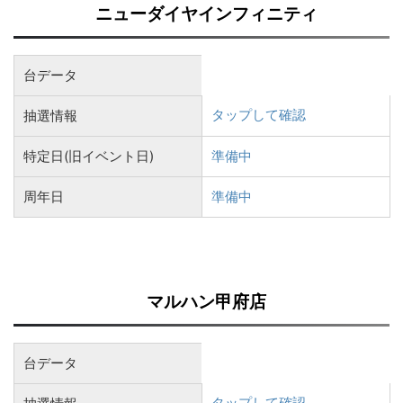
ニューダイヤインフィニティ
台データ
タップして確認
抽選情報
特定日(旧イベント日)
準備中
周年日
準備中
マルハン甲府店
台データ
タップして確認