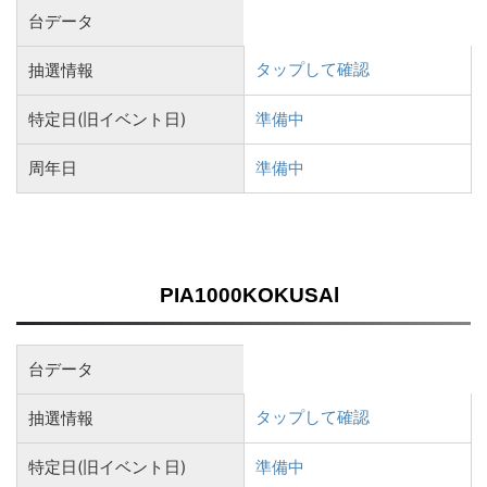
台データ
タップして確認
抽選情報
特定日(旧イベント日)
準備中
周年日
準備中
PIA1000KOKUSAl
台データ
タップして確認
抽選情報
特定日(旧イベント日)
準備中