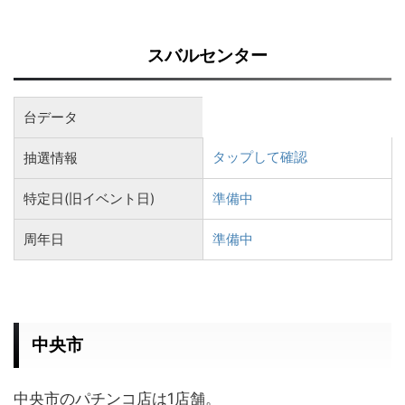
スバルセンター
台データ
タップして確認
抽選情報
特定日(旧イベント日)
準備中
周年日
準備中
中央市
中央市のパチンコ店は1店舗。