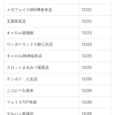
メガフェイス880博多本店
12/22
玉屋室見店
12/22
キャロル遊遊館
12/23
ワンダーランド小郡三沢店
12/23
キャロル96津福本店
12/25
スロットまるみつ葛原店
12/25
テンガイ・八女店
12/26
ニコピー久留米
12/26
フェイス707幸袋
12/26
マルハン本城店
12/26