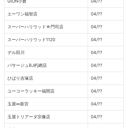
GION小倉
04/??
エーワン福智店
04/??
スーパーハリウッド☆門司店
04/??
スーパーハリウッド1120
04/??
デル田川
04/??
パサージュBJ朽網店
04/??
ひばり吉塚店
04/??
ユーコーラッキー福間店
04/??
玉屋∞新宮
04/??
玉屋トリアーダ宗像店
04/??