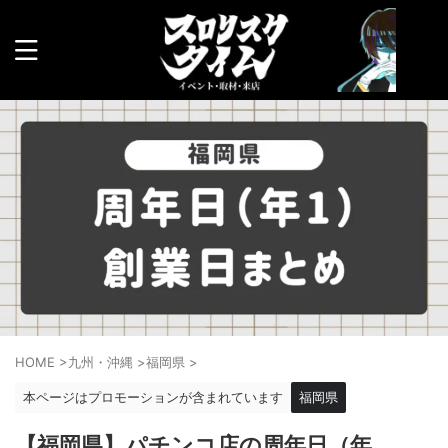
HOME
>
九州・沖縄
>
福岡県
>
本ページはプロモーションが含まれています
福岡県
【福岡県】パチンコ店の周年日（年