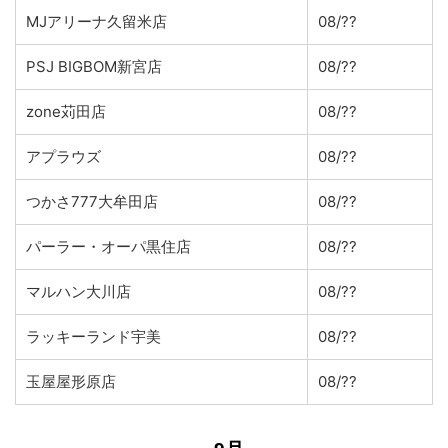
MJアリーナ久留米店
08/??
PSJ BIGBOM新宮店
08/??
zone苅田店
08/??
アプラウズ
08/??
つかさ777大牟田店
08/??
パーラー・オーパ黒住店
08/??
マルハン大川店
08/??
ラッキーランド宇美
08/??
玉屋屋形原店
08/??