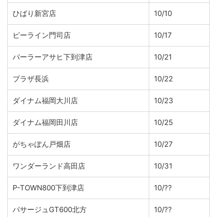
ひばり新宮店
10/10
ピーライン門司店
10/17
パーラーアサヒ下到津店
10/21
プラザ長浜
10/22
ダイナム福岡大川店
10/23
ダイナム福岡田川店
10/25
がちゃぽん戸畑店
10/27
ワンダーランド高田店
10/31
P-TOWN800下到津店
10/??
パサージュGT600北方
10/??