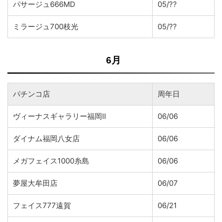
パサージュ666MD
05/??
ミラージュ700枝光
05/??
6月
パチンコ店
周年日
ヴィーナスギャラリー福岡II
06/06
ダイナム福岡八女店
06/06
メガフェイス1000糸島
06/06
夢屋大牟田店
06/07
フェイス777遠賀
06/21