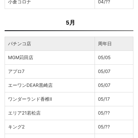
小倉コロナ
04/??
5月
パチンコ店
周年日
MGM苅田店
05/05
アプロ7
05/07
エーワンDEAR黒崎店
05/07
ワンダーランド香椎II
05/17
エリア21若松店
05/??
キング2
05/??