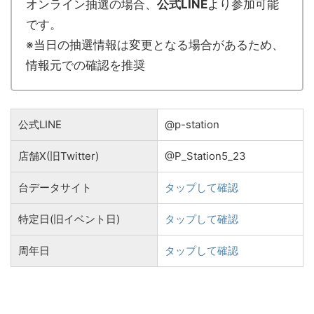
オンライン抽選の場合、
公式LINE
より参加可能
です。
※当日の抽選情報は変更となる場合があるため、
情報元での確認を推奨
公式LINE
@p-station
店舗X(旧Twitter)
@P_Station5_23
台データサイト
タップして確認
特定日(旧イベント日)
タップして確認
周年日
タップして確認