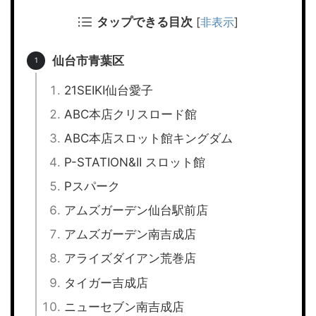
タップできる目次
[
非表示
]
仙台市青葉区
21SEIKI仙台愛子
ABC本店クリスロード館
ABC本店スロット館キングダム
P-STATION&II スロット館
Pスパーク
アムズガーデン仙台駅前店
アムズガーデン南吉成店
アライズダイアン荒巻店
タイガー吉成店
ニューセブン南吉成店