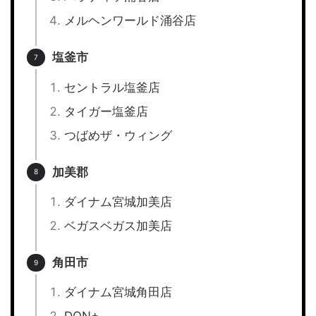
メルヘンワールド涌谷店
塩釜市
セントラル塩釜店
タイガー塩釜店
つばめザ・ウィング
加美郡
ダイナム宮城加美店
ベガスベガス加美店
角田市
ダイナム宮城角田店