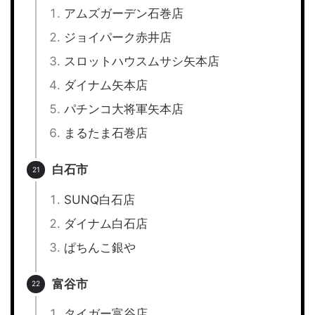
アムズガーデン石巻店
ジョイパーク赤井店
スロットハウスムサシ矢本店
ダイナム矢本店
パチンコ大将軍矢本店
まるたま石巻店
白石市
SUNQ白石店
ダイナム白石店
ぱちんこ銀や
富谷市
タイガー富谷店