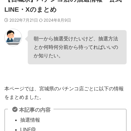
LINE・Xのまとめ
2022年7月21日
2024年8月9日
朝一から抽選受けたいけど、抽選方法
とか何時何分前から待ってればいいの
か知りたい。
本ページでは、宮城県のパチンコ店ごとに以下の情報
をまとめました。
本記事の内容
抽選情報
LINE@