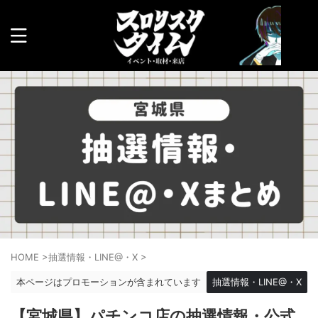
HOME
>
抽選情報・LINE@・X
>
本ページはプロモーションが含まれています
抽選情報・LINE@・X
【宮城県】パチンコ店の抽選情報・公式