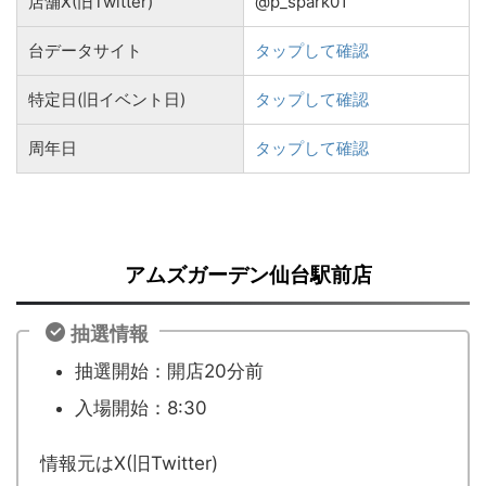
店舗X(旧Twitter)
@p_spark01
台データサイト
タップして確認
特定日(旧イベント日)
タップして確認
周年日
タップして確認
アムズガーデン仙台駅前店
抽選情報
抽選開始：開店20分前
入場開始：8:30
情報元はX(旧Twitter)