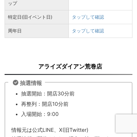
ップ
特定日(旧イベント日)
タップして確認
周年日
タップして確認
アライズダイアン荒巻店
抽選情報
抽選開始：開店30分前
再整列：開店10分前
入場開始：9:00
情報元は公式LINE、X(旧Twitter)