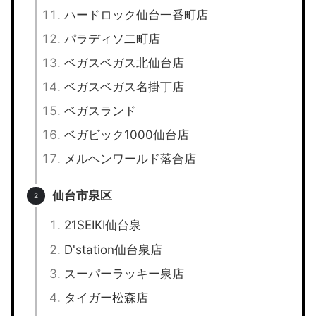
ハードロック仙台一番町店
パラディソ二町店
ベガスベガス北仙台店
ベガスベガス名掛丁店
ベガスランド
ベガビック1000仙台店
メルヘンワールド落合店
仙台市泉区
21SEIKI仙台泉
D'station仙台泉店
スーパーラッキー泉店
タイガー松森店