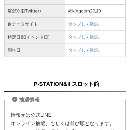
店舗X(旧Twitter)
@kingdom20_10
台データサイト
タップして確認
特定日(旧イベント日)
タップして確認
周年日
タップして確認
P-STATION&II スロット館
抽選情報
情報元は公式LINE
オンライン抽選、もしくは並び順となります。