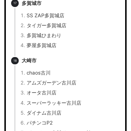
多賀城市
SS ZAP多賀城店
タイガー多賀城店
多賀城ひまわり
夢屋多賀城店
大崎市
chaos古川
アムズガーデン古川店
オータ古川店
スーパーラッキー古川店
ダイナム古川店
パチンコP2