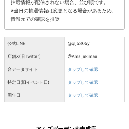
抽選情報が配信されない場合、並び順です。
※当日の抽選情報は変更となる場合があるため、
情報元での確認を推奨
公式LINE
@qlj5305y
店舗X(旧Twitter)
@Ams_ekimae
台データサイト
タップして確認
特定日(旧イベント日)
タップして確認
周年日
タップして確認
アムズガーデン南吉成店