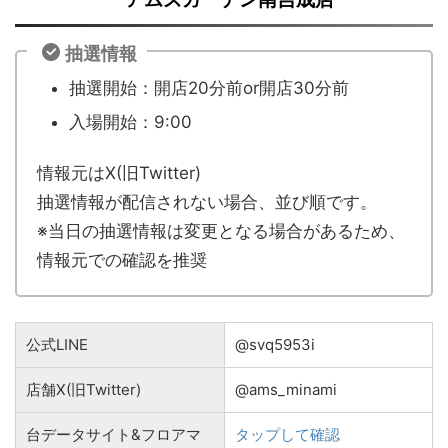
抽選情報
抽選開始：開店20分前or開店30分前
入場開始：9:00
情報元はX(旧Twitter)
抽選情報が配信されない場合、並び順です。
※当日の抽選情報は変更となる場合があるため、
情報元での確認を推奨
公式LINE
@svq5953i
店舗X(旧Twitter)
@ams_minami
台データサイト&フロアマ
タップして確認