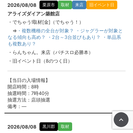
2026/08/08
栗原市
取材
来店
旧イベント日
アライズダイアン築館店
・でちゃう!取材[金]（でちゃう！）
⇒
・複数機種の全台が対象？ ・ジャグラーが対象と
なる傾向も高め？ ・2台～3台並びもあり？ ・単品系
も複数あり？
・らんちゃん。来店（パチスロ必勝本）
・旧イベント日（8のつく日）
【当日の入場情報】
開店時間：8時
抽選時間：7時40分
抽選方法：店頭抽選
備考：―
2026/08/08
黒川郡
取材