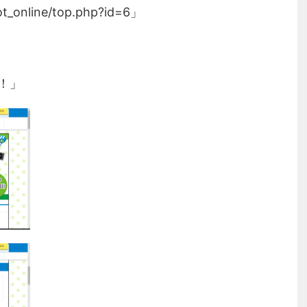
t_online/top.php?id=6」
！」