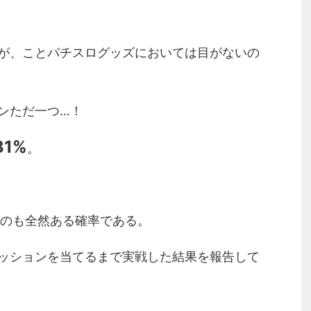
が、ことパチスログッズにおいては目がないの
ンただ一つ…！
31%
。
てのも全然ある確率である。
ッションを当てるまで実戦した結果を報告して