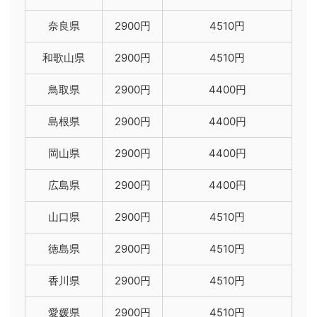
奈良県
2900円
4510円
和歌山県
2900円
4510円
鳥取県
2900円
4400円
島根県
2900円
4400円
岡山県
2900円
4400円
広島県
2900円
4400円
山口県
2900円
4510円
徳島県
2900円
4510円
香川県
2900円
4510円
愛媛県
2900円
4510円