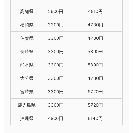
高知県
2900円
4510円
福岡県
3300円
4730円
佐賀県
3300円
4730円
長崎県
3300円
5390円
熊本県
3300円
5390円
大分県
3300円
4730円
宮崎県
3300円
5720円
鹿児島県
3300円
5720円
沖縄県
4900円
8140円