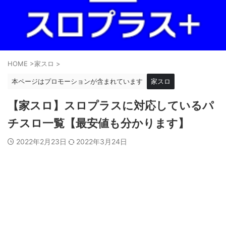
HOME
>
家スロ
>
本ページはプロモーションが含まれています
家スロ
【家スロ】スロプラスに対応しているパ
チスロ一覧【最安値も分かります】
2022年2月23日
2022年3月24日