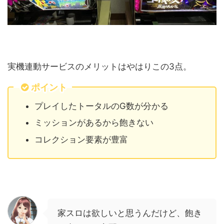
実機連動サービスのメリットはやはりこの3点。
ポイント
プレイしたトータルのG数が分かる
ミッションがあるから飽きない
コレクション要素が豊富
家スロは欲しいと思うんだけど、飽き