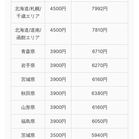
北海道/札幌/
4500円
7992円
千歳エリア
北海道/道南/
4500円
7810円
函館エリア
青森県
3900円
6710円
岩手県
3900円
6270円
宮城県
3900円
6160円
秋田県
3900円
6380円
山形県
3900円
6160円
福島県
3900円
6050円
茨城県
3500円
5940円