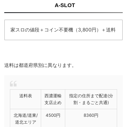
A-SLOT
家スロの値段＋コイン不要機（3,800円）＋送料
送料は都道府県別に異なります。
送料表
西濃運輸
指定の住所まで配達(分
支店止め
割・まるごと共通)
北海道/道東/
4500円
8360円
道北エリア