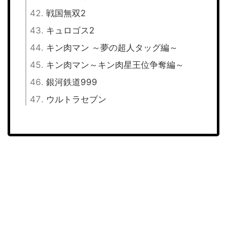
戦国無双2
キュロゴス2
キン肉マン ～夢の超人タッグ編～
キン肉マン～キン肉星王位争奪編～
銀河鉄道999
ウルトラセブン