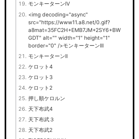
モンキーターンIV
<img decoding="async"
src="https://www11.a8.net/0.gif?
a8mat=35FC2H+EMB7JM+2SY6+BW
GDT" alt="" width="1" height="1"
border="0" />モンキーターンIII
モンキーターンII
ケロット4
ケロット3
ケロット2
押し順ケロルン
天下布武4
天下布武３
天下布武2