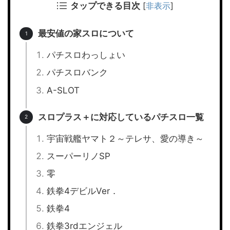
タップできる目次
[
非表示
]
最安値の家スロについて
パチスロわっしょい
パチスロバンク
A-SLOT
スロプラス＋に対応しているパチスロ一覧
宇宙戦艦ヤマト２～テレサ、愛の導き～
スーパーリノSP
零
鉄拳4デビルVer．
鉄拳4
鉄拳3rdエンジェル