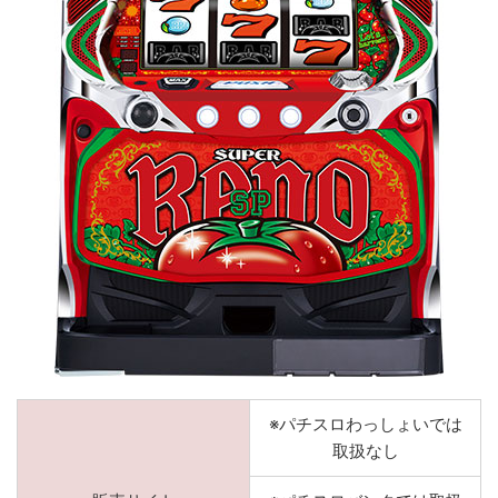
※パチスロわっしょいでは
取扱なし