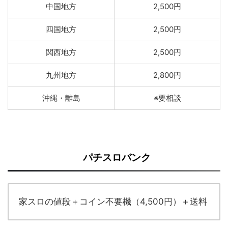
中国地方
2,500円
四国地方
2,500円
関西地方
2,500円
九州地方
2,800円
沖縄・離島
※要相談
パチスロバンク
家スロの値段＋コイン不要機（4,500円）＋送料