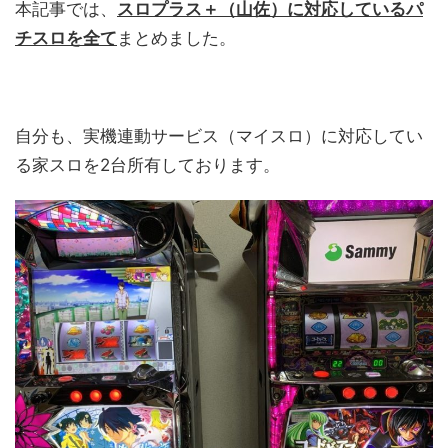
本記事では、
スロプラス＋（山佐）
に対応しているパ
チスロを全て
まとめました。
自分も、実機連動サービス（マイスロ）に対応してい
る家スロを2台所有しております。