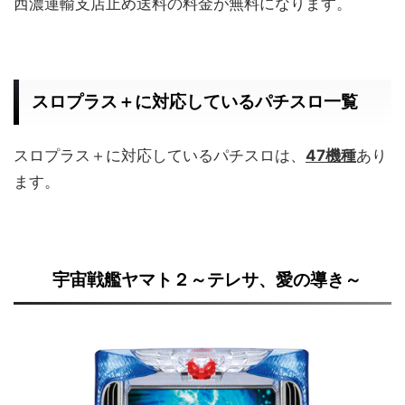
西濃運輸支店止め送料の料金が無料になります。
スロプラス＋に対応しているパチスロ一覧
スロプラス＋に対応しているパチスロは、
47
機種
あり
ます。
宇宙戦艦ヤマト２～テレサ、愛の導き～