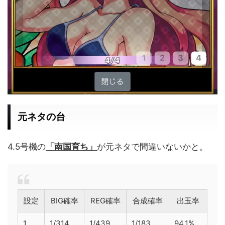
元ネタの台
4.5号機の
「南国育ち」
が元ネタで間違いないかと。
設定
BIG確率
REG確率
合成確率
出玉率
1
1/314
1/439
1/183
94.1%