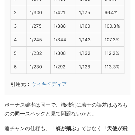
2
1/300
1/421
1/175
96.4%
3
1/275
1/388
1/160
100.3%
4
1/245
1/344
1/143
107.3%
5
1/232
1/308
1/132
112.2%
6
1/230
1/292
1/128
113.3%
引用元：
ウィキペディア
ボーナス確率は同一で、機械割に若干の誤差はあるも
のの同一スペックと見て問題ないかと。
連チャンの仕様も、
「蝶が飛ぶ」
ではなく
「天使が飛