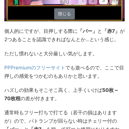
個人的にですが、目押しする際に
「バー」
と
「赤7」
が
2つあることを認識できればなんとか…という感じ。
ただし慣れないと大分厳しい気がします。
PPPremiumのフリーサイト
でも遊べるので、ここで目
押しの感覚をつかむのもありかと思います。
ハズしの効果もそこそこ高く、上手くいけば
50枚～
70枚程
の差が付きます。
通常時もフリー打ちで打てる（若干の損はあります
が）ので、パトランプが回らない時はチェリー付の