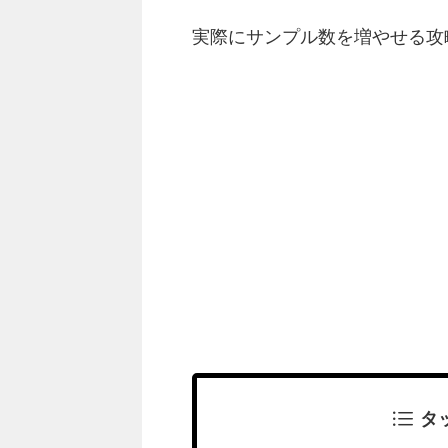
実際にサンプル数を増やせる攻
タ