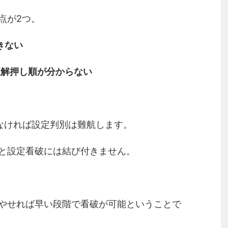
点が2つ。
きない
正解押し順が分からない
少なければ設定判別は難航します。
と設定看破には結び付きません。
やせれば早い段階で看破が可能ということで