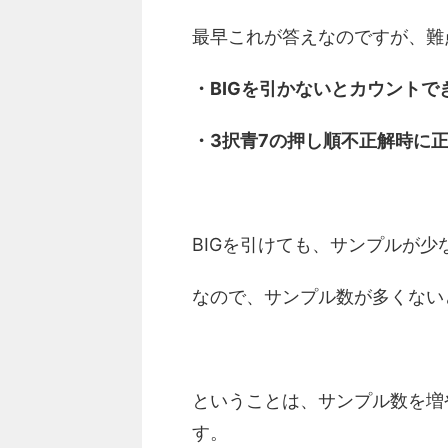
最早これが答えなのですが、難
・BIGを引かないとカウントで
・3択青7の押し順不正解時に
BIGを引けても、サンプルが
なので、サンプル数が多くない
ということは、サンプル数を増
す。