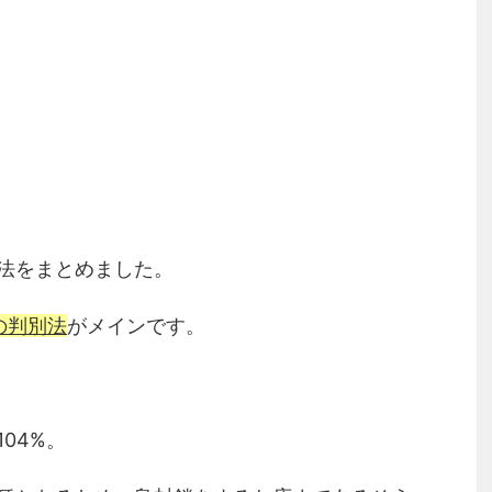
法をまとめました。
の判別法
がメインです。
04%。