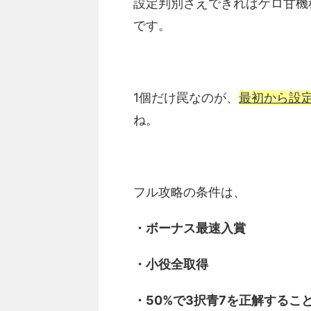
設定判別さえできればゲロ甘機
です。
1個だけ罠なのが、
最初から設定
ね。
フル攻略の条件は、
・ボーナス最速入賞
・小役全取得
・50%で3択青7を正解するこ