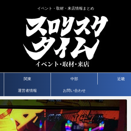
イベント・取材・来店情報まとめ
関東
中部
近畿
運営者情報
お問い合わせ